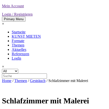
Skip
Mein Account
to
Login / Registrieren
content
Primary Menu
Kerstin Graf
×
kunst mieten
Startseite
KUNST MIETEN
Formate
Themen
Aktuelles
Referenzen
LogIn
×
Home
/
Themen
/
Gesträuch
/ Schlafzimmer mit Malerei
Schlafzimmer mit Malerei