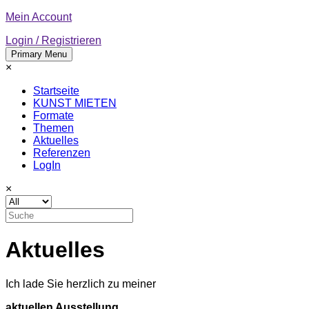
Skip
Mein Account
to
Login / Registrieren
content
Primary Menu
Kerstin Graf
×
kunst mieten
Startseite
KUNST MIETEN
Formate
Themen
Aktuelles
Referenzen
LogIn
×
Aktuelles
Ich lade Sie herzlich zu meiner
aktuellen Ausstellung